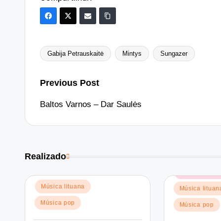
Gabija Petrauskaitė
Mintys
Sungazer
Tags:
Post
Previous Post
navigation
Baltos Varnos – Dar Saulės
Realizado
Posted
Música eletrô
in
Posted
Música lituana
Música lituan
in
Música pop
Música pop