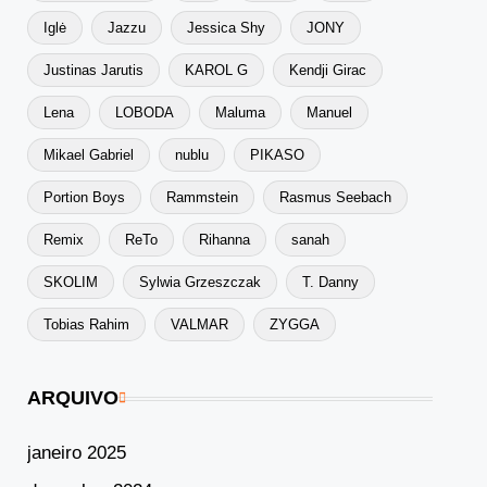
Iglė
Jazzu
Jessica Shy
JONY
Justinas Jarutis
KAROL G
Kendji Girac
Lena
LOBODA
Maluma
Manuel
Mikael Gabriel
nublu
PIKASO
Portion Boys
Rammstein
Rasmus Seebach
Remix
ReTo
Rihanna
sanah
SKOLIM
Sylwia Grzeszczak
T. Danny
Tobias Rahim
VALMAR
ZYGGA
ARQUIVO
janeiro 2025