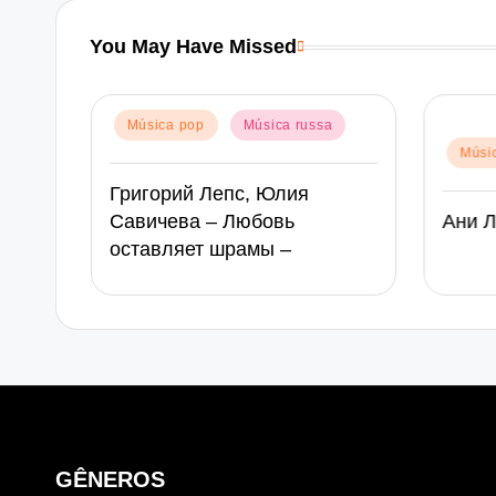
You May Have Missed
Posted
Música pop
Música russa
in
Posted
Músi
in
Григорий Лепс, Юлия
ка
Савичева – Любовь
Ани 
оставляет шрамы –
GÊNEROS