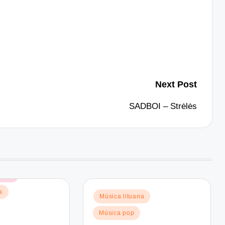
Next Post
SADBOI – Strėlės
nica
a
Posted
Música lituana
in
Música pop