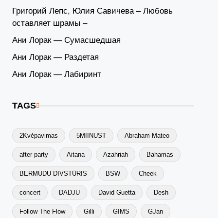
Григорий Лепс, Юлия Савичева – Любовь
оставляет шрамы –
Ани Лорак — Сумасшедшая
Ани Лорак — Раздетая
Ани Лорак — Лабиринт
TAGS
2Kvėpavimas
5MIINUST
Abraham Mateo
after-party
Aitana
Azahriah
Bahamas
BERMUDU DIVSTŪRIS
BSW
Cheek
concert
DADJU
David Guetta
Desh
Follow The Flow
Gilli
GIMS
GJan