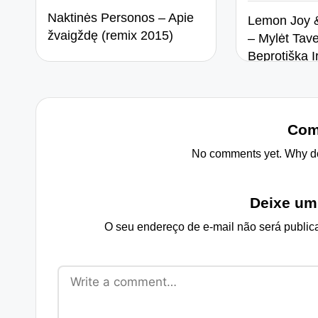
Naktinės Personos – Apie
Lemon Joy 
žvaigždę (remix 2015)
– Mylėt Tave
Beprotiška I
Com
No comments yet. Why don
Deixe um
O seu endereço de e-mail não será public