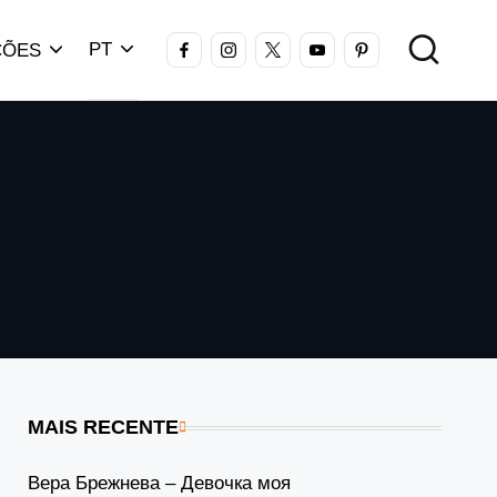
FACEBOOK
INSTAGRAM
X
YOUTUBE
PINTEREST
PT
ÇÕES
MAIS RECENTE
Вера Брежнева – Девочка моя