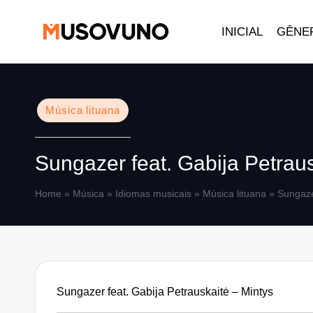
INICIAL
GÊNE
Skip
to
content
Posted
Música lituana
in
Sungazer feat. Gabija Petraus
Home
»
Música
»
Idiomas musicais
»
Música lituana
»
Sungaze
Sungazer feat. Gabija Petrauskaitė – Mintys