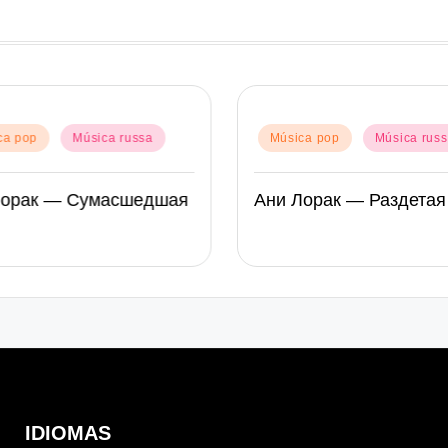
Posted
ca pop
Música russa
Música pop
Música rus
in
Лорак — Сумасшедшая
Ани Лорак — Раздетая
IDIOMAS