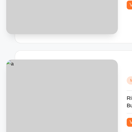
Po
in
Ri
B