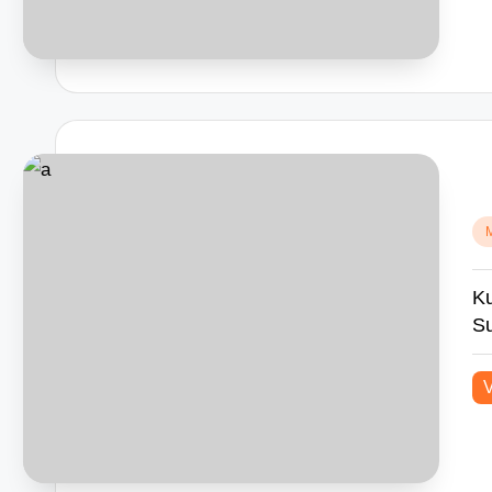
Po
in
Ku
Su