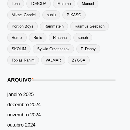
Lena
LOBODA
Maluma
Manuel
Mikael Gabriel
nublu
PIKASO
Portion Boys
Rammstein
Rasmus Seebach
Remix
ReTo
Rihanna
sanah
SKOLIM
Sylwia Grzeszczak
T. Danny
Tobias Rahim
VALMAR
ZYGGA
ARQUIVO
janeiro 2025
dezembro 2024
novembro 2024
outubro 2024