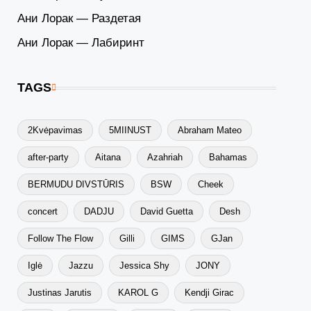
Ани Лорак — Раздетая
Ани Лорак — Лабиринт
TAGS
2Kvėpavimas
5MIINUST
Abraham Mateo
after-party
Aitana
Azahriah
Bahamas
BERMUDU DIVSTŪRIS
BSW
Cheek
concert
DADJU
David Guetta
Desh
Follow The Flow
Gilli
GIMS
GJan
Iglė
Jazzu
Jessica Shy
JONY
Justinas Jarutis
KAROL G
Kendji Girac