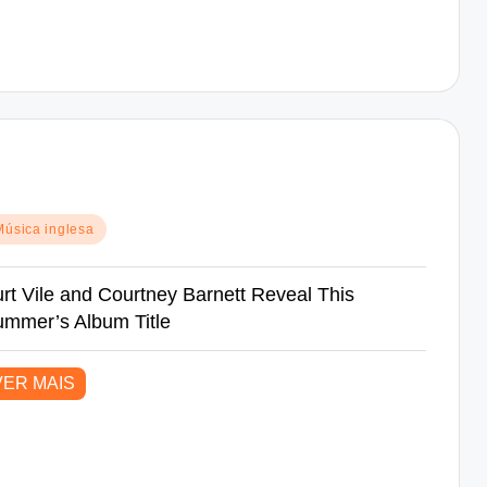
sted
Música inglesa
rt Vile and Courtney Barnett Reveal This
mmer’s Album Title
VER MAIS