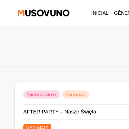
INICIAL
GÊNE
Skip
to
content
Posted
Música polonesa
Música pop
in
AFTER PARTY – Nasze Święta
VER MAIS