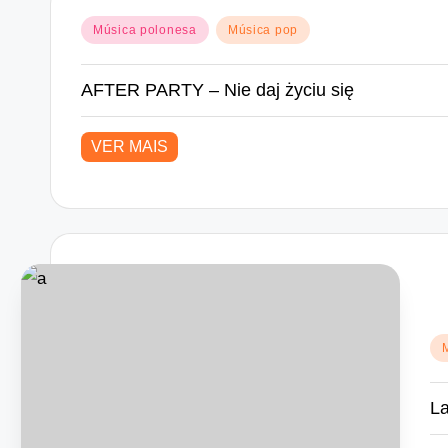
Posted
Música polonesa
Música pop
in
AFTER PARTY – Nie daj życiu się
VER MAIS
Po
in
La