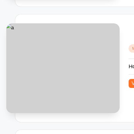
Po
in
Ho