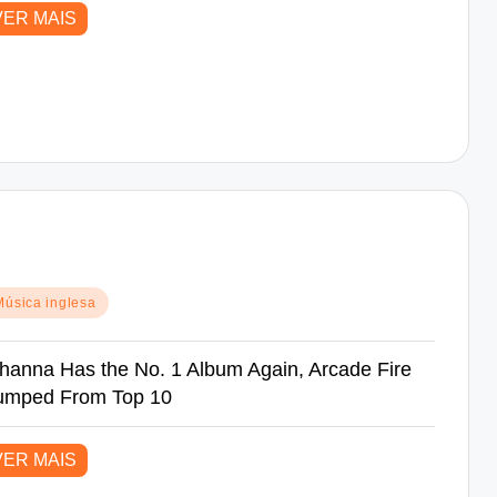
VER MAIS
sted
Música inglesa
hanna Has the No. 1 Album Again, Arcade Fire
umped From Top 10
VER MAIS