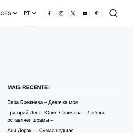
FACEBOOK
INSTAGRAM
X
YOUTUBE
PINTEREST
PT
ÇÕES
MAIS RECENTE
Вера Брежнева – Девочка моя
Григорий Лепс, Юлия Савичева – Любовь
оставляет шрамы –
Ани Лорак — Сумасшедшая