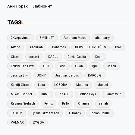
Ани Лорак — Лабиринт
TAGS
2Kvėpavimas
5MIINUST
Abraham Mateo
after-party
Aitana
Azahriah
Bahamas
BERMUDU DIVSTŪRIS
BSW
Cheek
concert
DADJU
David Guetta
Desh
Follow The Flow
Gilli
GIMS
GJan
Iglė
Jazzu
Jessica Shy
JONY
Justinas Jarutis
KAROL G
Kendji Girac
Lena
LOBODA
Maluma
Manuel
Mikael Gabriel
nublu
PIKASO
Portion Boys
Rammstein
Rasmus Seebach
Remix
ReTo
Rihanna
sanah
SKOLIM
Sylwia Grzeszczak
T. Danny
Tobias Rahim
VALMAR
ZYGGA