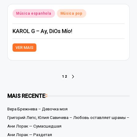
Posted
Música espanhola
Música pop
in
KAROL G – Ay, DiOs Mío!
VER MAIS
Paginação
1
2
NEXT
PAGE
de
MAIS RECENTE
posts
Вера Брежнева – Девочка моя
Григорий Лепс, Юлия Савичева – Любовь оставляет шрамы –
Ани Лорак — Сумасшедшая
Ани Лорак — Раздетая