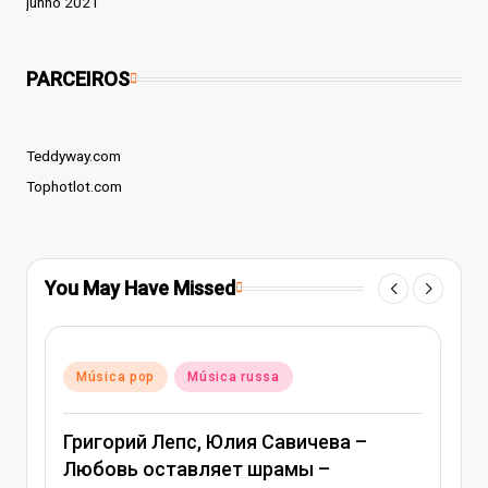
junho 2021
PARCEIROS
Teddyway.com
Tophotlot.com
You May Have Missed
Posted
Música pop
Música russa
in
Григорий Лепс, Юлия Савичева –
Любовь оставляет шрамы –