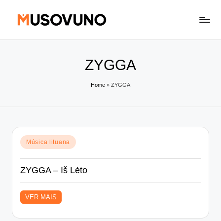
Skip
to
content
ZYGGA
Home
»
ZYGGA
Posted
Música lituana
in
ZYGGA – Iš Lėto
VER MAIS