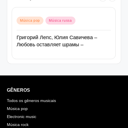
Posted
Música pop
Música russa
in
Григорий Лепс, Юлия Савичева –
Любовь оставляет шрамы –
GÊNEROS
Todos os gêneros musicais
Música pop
Electronic music
Música rock