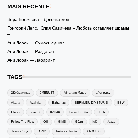
MAIS RECENTE
Вера Брежнева – Девочка моя
Григорий Лепс, Юлия Савичева – Любовь оставляет шрамы
–
Ани Лорак — Сумасшедшая
Ани Лорак — Раздетая
Ани Лорак — Лабиринт
TAGS
2Kvėpavimas
5MIINUST
Abraham Mateo
after-party
Aitana
Azahriah
Bahamas
BERMUDU DIVSTŪRIS
BSW
Cheek
concert
DADJU
David Guetta
Desh
Follow The Flow
Gilli
GIMS
GJan
Iglė
Jazzu
Jessica Shy
JONY
Justinas Jarutis
KAROL G