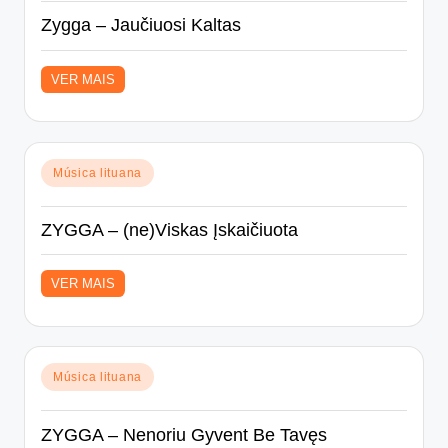
Zygga – Jaučiuosi Kaltas
VER MAIS
Posted
Música lituana
in
ZYGGA – (ne)Viskas Įskaičiuota
VER MAIS
Posted
Música lituana
in
ZYGGA – Nenoriu Gyvent Be Tavęs