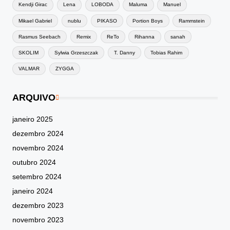
Kendji Girac
Lena
LOBODA
Maluma
Manuel
Mikael Gabriel
nublu
PIKASO
Portion Boys
Rammstein
Rasmus Seebach
Remix
ReTo
Rihanna
sanah
SKOLIM
Sylwia Grzeszczak
T. Danny
Tobias Rahim
VALMAR
ZYGGA
ARQUIVO
janeiro 2025
dezembro 2024
novembro 2024
outubro 2024
setembro 2024
janeiro 2024
dezembro 2023
novembro 2023