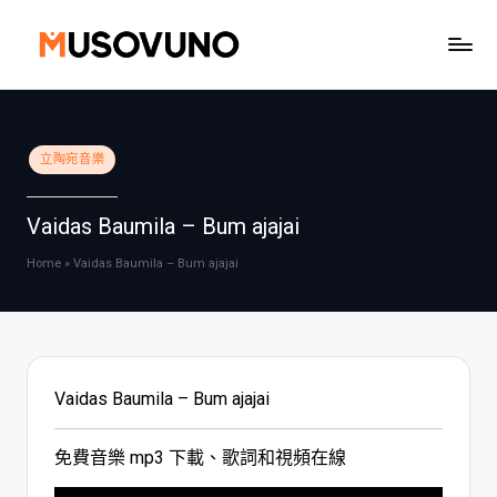
Skip
to
content
Posted
立陶宛音樂
in
Vaidas Baumila – Bum ajajai
Home
»
Vaidas Baumila – Bum ajajai
Vaidas Baumila – Bum ajajai
免費音樂 mp3 下載、歌詞和視頻在線