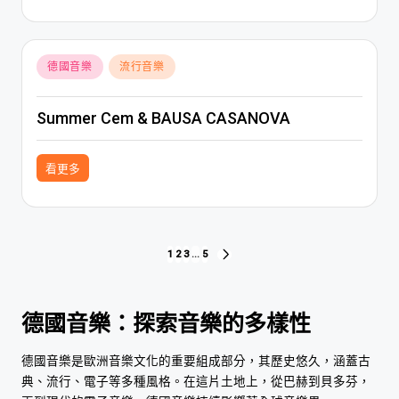
Posted
德國音樂
流行音樂
in
Summer Cem & BAUSA CASANOVA
看更多
文
1
2
3
...
5
NEXT
PAGE
章
分
德國音樂：探索音樂的多樣性
頁
德國音樂是歐洲音樂文化的重要組成部分，其歷史悠久，涵蓋古
典、流行、電子等多種風格。在這片土地上，從巴赫到貝多芬，