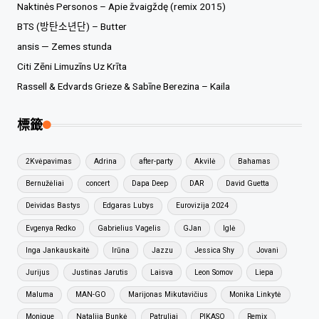
Naktinės Personos – Apie žvaigždę (remix 2015)
BTS (방탄소년단) – Butter
ansis — Zemes stunda
Citi Zēni Limuzīns Uz Krīta
Rassell & Edvards Grieze & Sabīne Berezina – Kaila
標籤
2Kvėpavimas
Adrina
after-party
Akvilė
Bahamas
Bernužėliai
concert
Dapa Deep
DAR
David Guetta
Deividas Bastys
Edgaras Lubys
Eurovizija 2024
Evgenya Redko
Gabrielius Vagelis
GJan
Iglė
Inga Jankauskaitė
Irūna
Jazzu
Jessica Shy
Jovani
Jurijus
Justinas Jarutis
Laisva
Leon Somov
Liepa
Maluma
MAN-GO
Marijonas Mikutavičius
Monika Linkytė
Monique
Natalija Bunkė
Patruliai
PIKASO
Remix