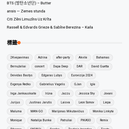
BTS (방탄소년단) – Butter
ansis — Zemes stunda
Citi Zēni Limuzīns Uz Krīta
Rassell & Edvards Grieze & Sabīne Berezina – Kaila
標籤
2Kvėpavimas
Adrina
after-party
Akvilė
Bahamas
Bernužėliai
concert
Dapa Deep
DAR
David Guetta
Deividas Bastys
Edgaras Lubys
Eurovizija 2024
Evgenya Redko
Gabrielius Vagelis
GJan
Iglė
Inga Jankauskaitė
Irūna
Jazzu
Jessica Shy
Jovani
Jurijus
Justinas Jarutis
Laisva
Leon Somov
Liepa
Maluma
MAN-GO
Marijonas Mikutavičius
Monika Linkytė
Monique
Natalija Bunkė
Patruliai
PIKASO
Remix