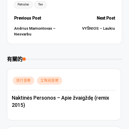
Tags:
Patruliai
Ten
Post
Previous Post
Next Post
navigation
Andrius Mamontovas –
VYŠNIOS – Laukiu
Nesvarbu
有關的
Posted
流行音樂
立陶宛音樂
in
Naktinės Personos – Apie žvaigždę (remix
2015)