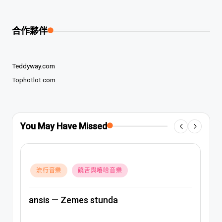
合作夥伴
Teddyway.com
Tophotlot.com
You May Have Missed
Posted
流行音樂
饒舌與嘻哈音樂
in
ansis — Zemes stunda