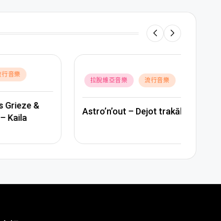
Poste
拉
Posted
拉脫維亞音樂
流行音樂
in
in
e &
BERM
Astro’n’out – Dejot trakāk
– LĪ