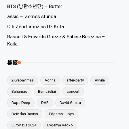
BTS (방탄소년단) – Butter
ansis — Zemes stunda
Citi Zēni Limuzīns Uz Krīta
Rassell & Edvards Grieze & Sabīne Berezina –
Kaila
標籤
2Kvėpavimas
Adrina
after-party
Akvilė
Bahamas
Bernužėliai
concert
Dapa Deep
DAR
David Guetta
Deividas Bastys
Edgaras Lubys
Eurovizija 2024
Evgenya Redko