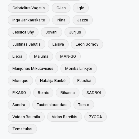
Gabrielius Vagelis
GJan
Iglė
Inga Jankauskaitė
Irūna
Jazzu
Jessica Shy
Jovani
Jurijus
Justinas Jarutis
Laisva
Leon Somov
Liepa
Maluma
MAN-GO
Marijonas Mikutavičius
Monika Linkytė
Monique
Natalija Bunkė
Patruliai
PIKASO
Remix
Rihanna
SADBOI
Sandra
Tautinis brandas
Tiesto
Vaidas Baumila
Vidas Bareikis
ZYGGA
Žemaitukai