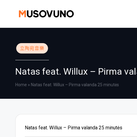
Skip
to
content
Posted
立陶宛音樂
in
Natas feat. Willux – Pirma v
Home
»
Natas feat. Willux – Pirma valanda 25 minutės
Natas feat. Willux – Pirma valanda 25 minutės