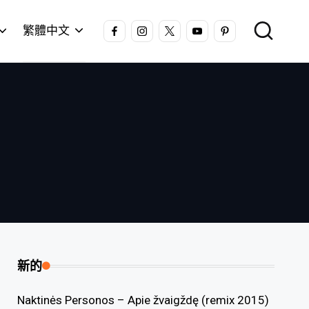
FACEBOOK
INSTAGRAM
X
YOUTUBE
PINTEREST
繁體中文
新的
Naktinės Personos – Apie žvaigždę (remix 2015)