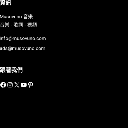
資訊
Musovuno 音樂
音樂 - 歌詞 - 視頻
info@musovuno.com
ads@musovuno.com
跟著我們
Facebook
Instagram
X
YouTube
Pinterest