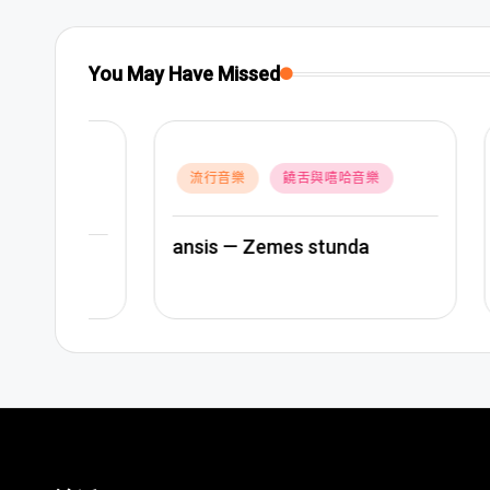
You May Have Missed
Posted
Posted
流行音樂
饒舌與嘻哈音樂
拉脫
in
in
ansis — Zemes stunda
Citi Z
r