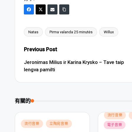
Natas
Pirma valanda 25 minutės
Willux
Tags:
Post
Previous Post
navigation
Jeronimas Milius ir Karina Krysko – Tave taip
lengva pamilti
有關的
Posted
流行音樂
in
Posted
流行音樂
立陶宛音樂
電子音樂
in