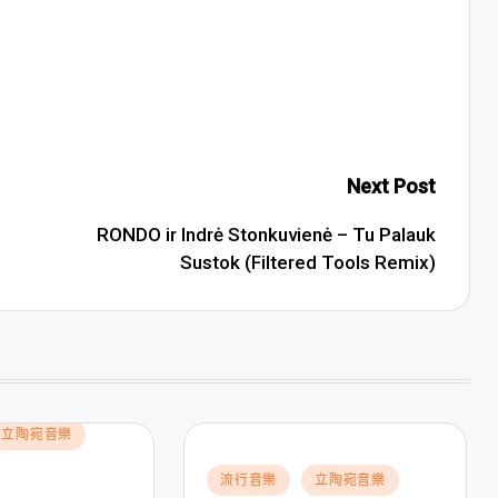
Next Post
RONDO ir Indrė Stonkuvienė – Tu Palauk
Sustok (Filtered Tools Remix)
立陶宛音樂
Posted
流行音樂
立陶宛音樂