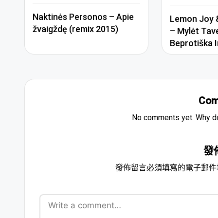
Naktinės Personos – Apie
Lemon Joy &
žvaigždę (remix 2015)
– Mylėt Tav
Beprotiška I
Com
No comments yet. Why don
發
發佈留言必須填寫的電子郵件