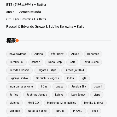
BTS (방탄소년단) – Butter
ansis — Zemes stunda
Citi Zēni Limuzīns Uz Krīta
Rassell & Edvards Grieze & Sabīne Berezina – Kaila
標籤
2Kvėpavimas
Adrina
after-party
Akvilė
Bahamas
Bernužėliai
concert
Dapa Deep
DAR
David Guetta
Deividas Bastys
Edgaras Lubys
Eurovizija 2024
Evgenya Redko
Gabrielius Vagelis
GJan
Iglė
Inga Jankauskaitė
Irūna
Jazzu
Jessica Shy
Jovani
Jurijus
Justinas Jarutis
Laisva
Leon Somov
Liepa
Maluma
MAN-GO
Marijonas Mikutavičius
Monika Linkytė
Monique
Natalija Bunkė
Patruliai
PIKASO
Remix