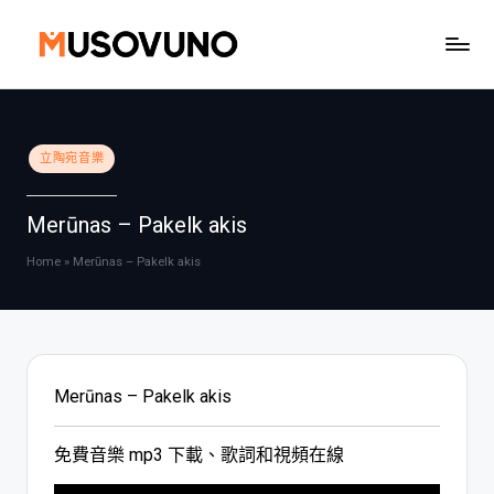
Skip
to
content
Posted
立陶宛音樂
in
Merūnas – Pakelk akis
Home
»
Merūnas – Pakelk akis
Merūnas – Pakelk akis
免費音樂 mp3 下載、歌詞和視頻在線