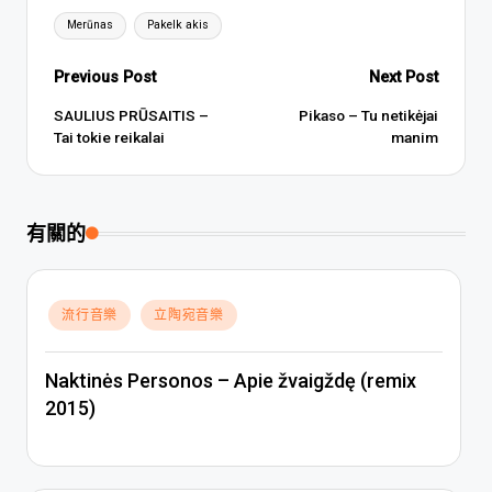
Tags:
Merūnas
Pakelk akis
Post
Previous Post
Next Post
navigation
SAULIUS PRŪSAITIS –
Pikaso – Tu netikėjai
Tai tokie reikalai
manim
有關的
Posted
流行音樂
立陶宛音樂
in
Naktinės Personos – Apie žvaigždę (remix
2015)