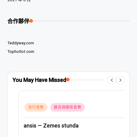
合作夥伴
Teddyway.com
Tophotlot.com
You May Have Missed
Posted
流行音樂
饒舌與嘻哈音樂
in
ansis — Zemes stunda