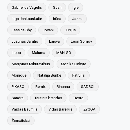
Gabrielius Vagelis
GJan
Iglė
Inga Jankauskaitė
Irūna
Jazzu
Jessica Shy
Jovani
Jurijus
Justinas Jarutis
Laisva
Leon Somov
Liepa
Maluma
MAN-GO
Marijonas Mikutavičius
Monika Linkytė
Monique
Natalija Bunkė
Patruliai
PIKASO
Remix
Rihanna
SADBOI
Sandra
Tautinis brandas
Tiesto
Vaidas Baumila
Vidas Bareikis
ZYGGA
Žemaitukai