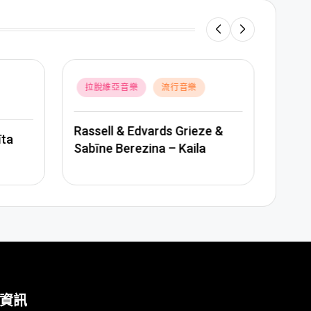
Poste
拉
Posted
拉脫維亞音樂
流行音樂
in
in
e &
BERM
Astro’n’out – Dejot trakāk
– LĪ
資訊