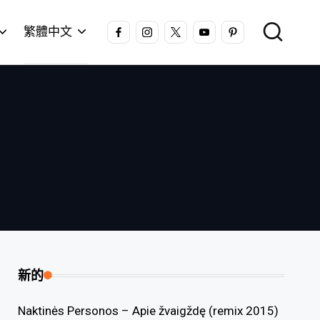
FACEBOOK
INSTAGRAM
X
YOUTUBE
PINTEREST
繁體中文
新的
Naktinės Personos – Apie žvaigždę (remix 2015)