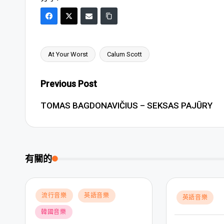
At Your Worst
Calum Scott
Tags:
Post
Previous Post
navigation
TOMAS BAGDONAVIČIUS – SEKSAS PAJŪRY
有關的
Posted
流行音樂
英語音樂
Posted
英語音樂
in
in
韓國音樂