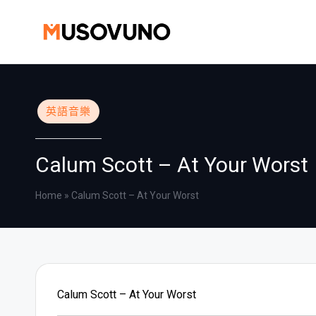
Skip
to
content
Posted
英語音樂
in
Calum Scott – At Your Worst
Home
»
Calum Scott – At Your Worst
Calum Scott – At Your Worst