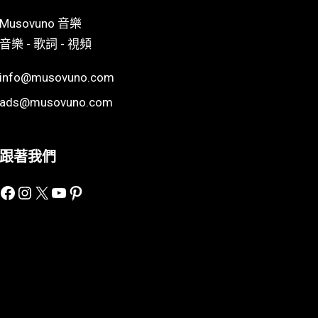
Musovuno 音樂
音樂 - 歌詞 - 視頻
info@musovuno.com
ads@musovuno.com
跟著我們
Facebook
Instagram
X
YouTube
Pinterest