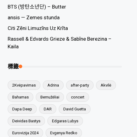
BTS (방탄소년단) – Butter
ansis — Zemes stunda
Citi Zēni Limuzīns Uz Krīta
Rassell & Edvards Grieze & Sabīne Berezina –
Kaila
標籤
2Kvėpavimas
Adrina
after-party
Akvilė
Bahamas
Bernužėliai
concert
Dapa Deep
DAR
David Guetta
Deividas Bastys
Edgaras Lubys
Eurovizija 2024
Evgenya Redko