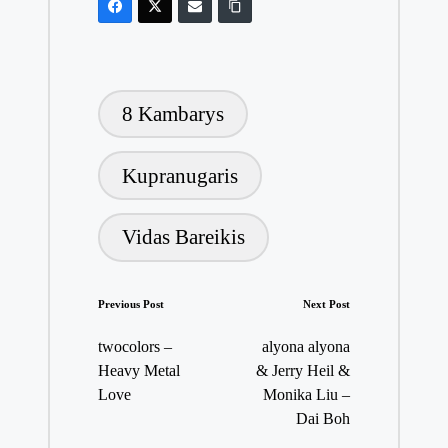
Tags:
8 Kambarys
Kupranugaris
Vidas Bareikis
Post
Previous Post
Next Post
navigation
twocolors –
alyona alyona
Heavy Metal
& Jerry Heil &
Love
Monika Liu –
Dai Boh