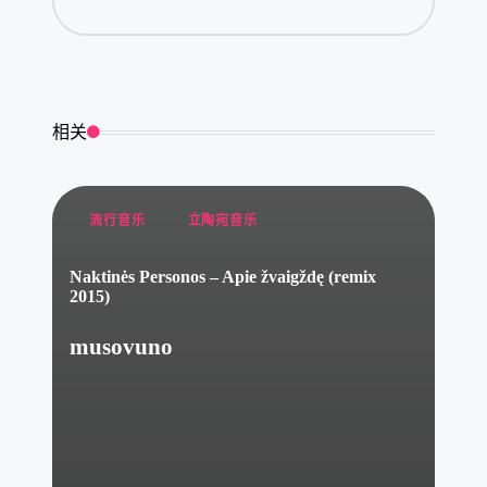
相关
Posted
流行音乐
立陶宛音乐
in
Naktinės Personos – Apie žvaigždę (remix
2015)
musovuno
Posted
by