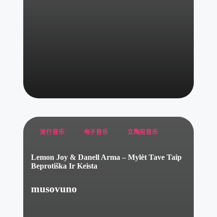
Posted
流行音乐
电子音乐
立陶宛音乐
in
Lemon Joy & Danell Arma – Mylėt Tave Taip
Beprotiška Ir Keista
musovuno
Posted
by