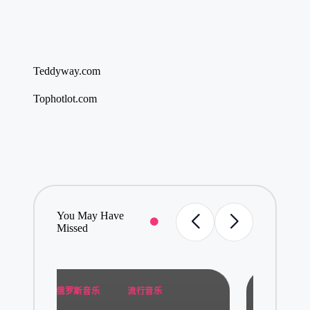
Teddyway.com
Tophotlot.com
You May Have
Missed
Posted
Post
俄罗斯音乐
流行音乐
俄
in
in