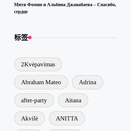
Митя Фомин и Альбина Джанабаева – Спасибо,
сердце
标签
2Kvėpavimas
Abraham Mateo
Adrina
after-party
Aitana
Akvilė
ANITTA