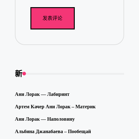
新
Ани Лорак — Лабиринт
Артем Качер Ани Лорак – Материк
Ани Лорак — Наполовину
Альбина Джанабаева – Пообещай