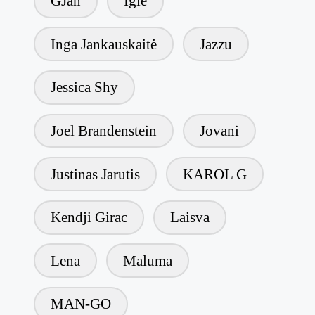
GJan
Iglė
Inga Jankauskaitė
Jazzu
Jessica Shy
Joel Brandenstein
Jovani
Justinas Jarutis
KAROL G
Kendji Girac
Laisva
Lena
Maluma
MAN-GO