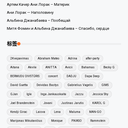
Артем Качер Ани Лорак – Материк
Ани Лорак — Наполовину
Альбина Джанабаева – Пообещай
Митя Фомин и Альбина Джанабаева – Спасибо, сердце
标签
2Kvėpavimas
Abraham Mateo
Adrina
after-party
Aitana
Akvilė
ANITTA
Avicii
Bahamas
Becky G
BERMUDU DIVSTŪRIS
concert
DADJU
Dapa Deep
David Guetta
Deividas Bastys
Gabrielius Vagelis
GIMS
GJan
Iglė
Inga Jankauskaitė
Jazzu
Jessica Shy
Joel Brandenstein
Jovani
Justinas Jarutis
KAROL G
Kendji Girac
Laisva
Lena
Maluma
MAN-GO
Marijonas Mikutavičius
Monique
PIKASO
Rammstein