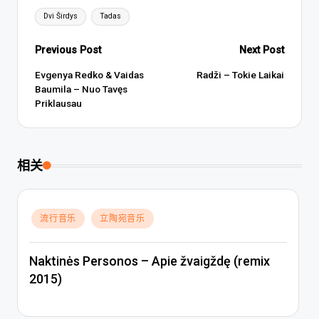
Tags:
Dvi Širdys
Tadas
Post
Previous Post
Next Post
navigation
Evgenya Redko & Vaidas
Radži – Tokie Laikai
Baumila – Nuo Tavęs
Priklausau
相关
Posted
流行音乐
立陶宛音乐
in
Naktinės Personos – Apie žvaigždę (remix
2015)