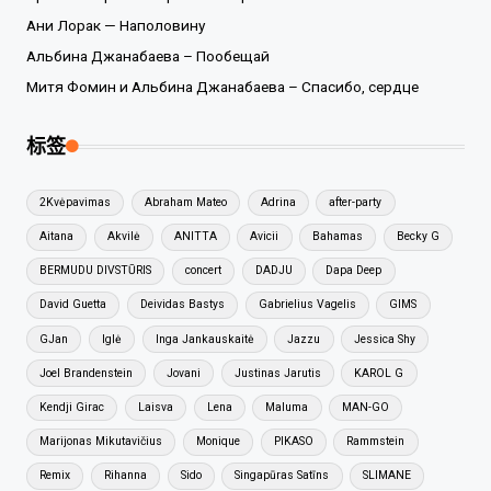
Ани Лорак — Наполовину
Альбина Джанабаева – Пообещай
Митя Фомин и Альбина Джанабаева – Спасибо, сердце
标签
2Kvėpavimas
Abraham Mateo
Adrina
after-party
Aitana
Akvilė
ANITTA
Avicii
Bahamas
Becky G
BERMUDU DIVSTŪRIS
concert
DADJU
Dapa Deep
David Guetta
Deividas Bastys
Gabrielius Vagelis
GIMS
GJan
Iglė
Inga Jankauskaitė
Jazzu
Jessica Shy
Joel Brandenstein
Jovani
Justinas Jarutis
KAROL G
Kendji Girac
Laisva
Lena
Maluma
MAN-GO
Marijonas Mikutavičius
Monique
PIKASO
Rammstein
Remix
Rihanna
Sido
Singapūras Satīns
SLIMANE