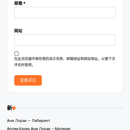
邮箱
*
网站
在此浏览器中保存我的显示名称、邮箱地址和网站地址，以便下次
评论时使用。
新
Ани Лорак — Лабиринт
Артем Качер Ани Лорак – Материк