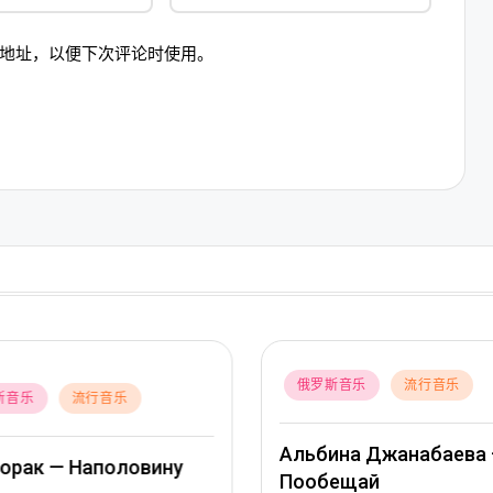
地址，以便下次评论时使用。
Posted
俄罗斯音乐
流行音乐
斯音乐
流行音乐
in
Митя Фомин и Альбин
ина Джанабаева –
Джанабаева – Спасиб
ещай