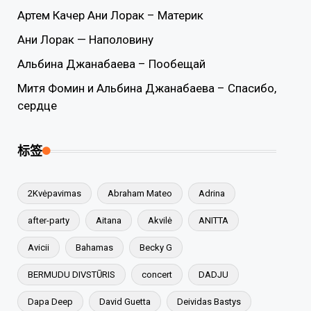
Артем Качер Ани Лорак – Материк
Ани Лорак — Наполовину
Альбина Джанабаева – Пообещай
Митя Фомин и Альбина Джанабаева – Спасибо,
сердце
标签
2Kvėpavimas
Abraham Mateo
Adrina
after-party
Aitana
Akvilė
ANITTA
Avicii
Bahamas
Becky G
BERMUDU DIVSTŪRIS
concert
DADJU
Dapa Deep
David Guetta
Deividas Bastys