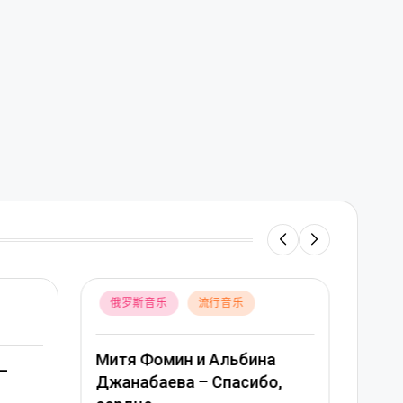
Posted
Poste
俄罗斯音乐
流行音乐
俄
in
in
а
Вера Брежнева – Девочка
Тама
о,
моя
пода