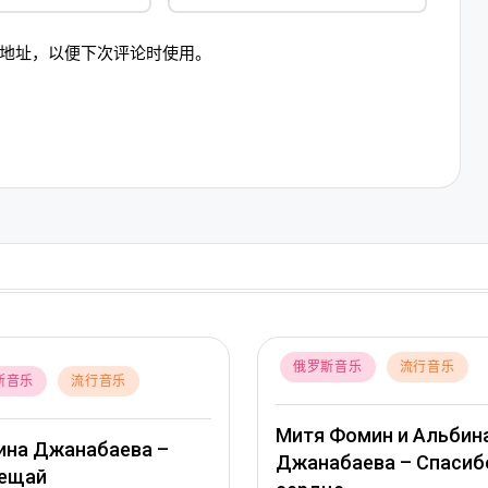
地址，以便下次评论时使用。
Posted
俄罗斯音乐
流行音乐
斯音乐
流行音乐
in
Митя Фомин и Альбин
ина Джанабаева –
Джанабаева – Спасиб
ещай