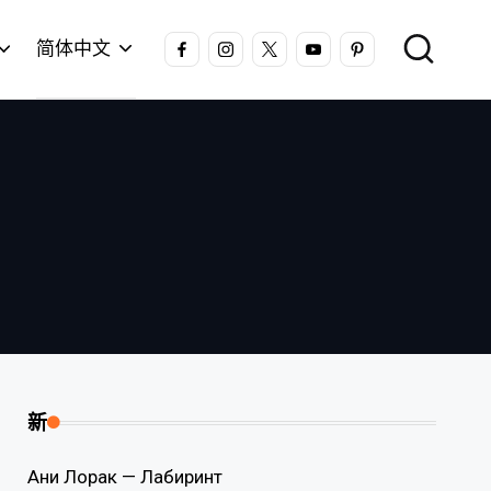
FACEBOOK
INSTAGRAM
X
YOUTUBE
PINTEREST
简体中文
新
Ани Лорак — Лабиринт