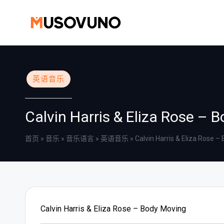
Skip
to
content
Posted
英语音乐
in
Calvin Harris & Eliza Rose – 
首页
»
音乐
»
音乐语言
»
英语音乐
»
Calvin Harris & Eliza Rose –
Calvin Harris & Eliza Rose – Body Moving