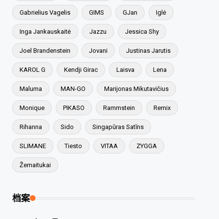
Gabrielius Vagelis
GIMS
GJan
Iglė
Inga Jankauskaitė
Jazzu
Jessica Shy
Joel Brandenstein
Jovani
Justinas Jarutis
KAROL G
Kendji Girac
Laisva
Lena
Maluma
MAN-GO
Marijonas Mikutavičius
Monique
PIKASO
Rammstein
Remix
Rihanna
Sido
Singapūras Satīns
SLIMANE
Tiesto
VITAA
ZYGGA
Žemaitukai
档案