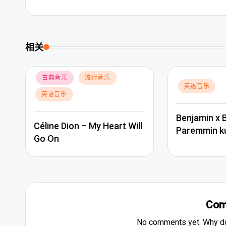
相关
Posted
古典音乐
流行音乐
Posted
英语音乐
in
英语音乐
in
Benjamin x 
Céline Dion – My Heart Will
Paremmin k
Go On
Com
No comments yet. Why don