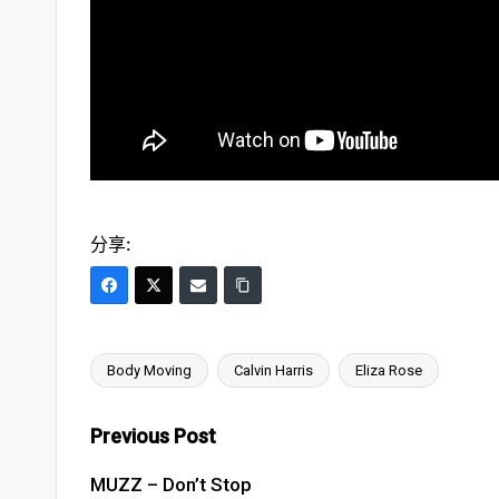
分享:
Body Moving
Calvin Harris
Eliza Rose
Tags:
Post
Previous Post
navigation
MUZZ – Don’t Stop