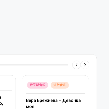
Posted
Poste
俄罗斯音乐
流行音乐
俄
in
in
а
Вера Брежнева – Девочка
Тама
о,
моя
пода