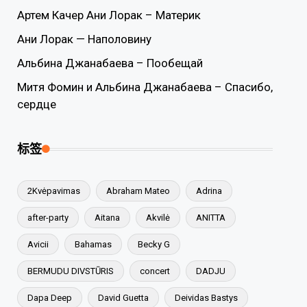
Артем Качер Ани Лорак – Материк
Ани Лорак — Наполовину
Альбина Джанабаева – Пообещай
Митя Фомин и Альбина Джанабаева – Спасибо,
сердце
标签
2Kvėpavimas
Abraham Mateo
Adrina
after-party
Aitana
Akvilė
ANITTA
Avicii
Bahamas
Becky G
BERMUDU DIVSTŪRIS
concert
DADJU
Dapa Deep
David Guetta
Deividas Bastys