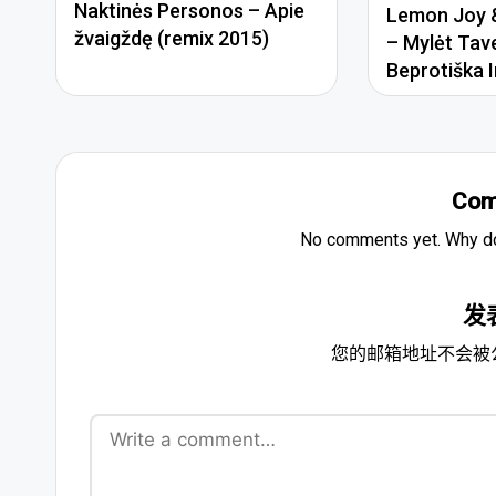
Naktinės Personos – Apie
Lemon Joy &
žvaigždę (remix 2015)
– Mylėt Tav
Beprotiška I
Com
No comments yet. Why don
发
您的邮箱地址不会被