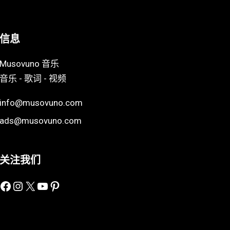
信息
Musovuno 音乐
音乐 - 歌词 - 视频
info@musovuno.com
ads@musovuno.com
关注我们
Facebook
Instagram
X
YouTube
Pinterest