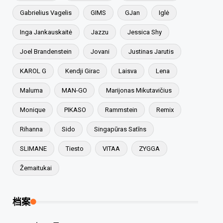
Gabrielius Vagelis
GIMS
GJan
Iglė
Inga Jankauskaitė
Jazzu
Jessica Shy
Joel Brandenstein
Jovani
Justinas Jarutis
KAROL G
Kendji Girac
Laisva
Lena
Maluma
MAN-GO
Marijonas Mikutavičius
Monique
PIKASO
Rammstein
Remix
Rihanna
Sido
Singapūras Satīns
SLIMANE
Tiesto
VITAA
ZYGGA
Žemaitukai
档案