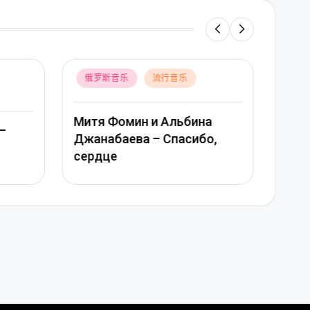
Posted
俄罗斯音乐
流行音乐
Poste
俄
in
in
Митя Фомин и Альбина
–
Вера
Джанабаева – Спасибо,
моя
сердце