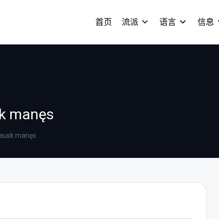
首页
流派
语言
信息
sk manęs
lausk manęs