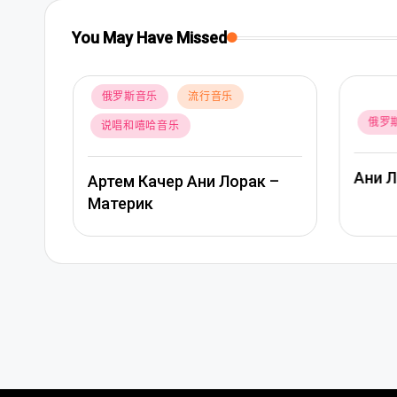
You May Have Missed
Posted
俄罗斯音乐
流行音乐
in
Posted
俄罗
说唱和嘻哈音乐
in
Ани 
Артем Качер Ани Лорак –
Материк