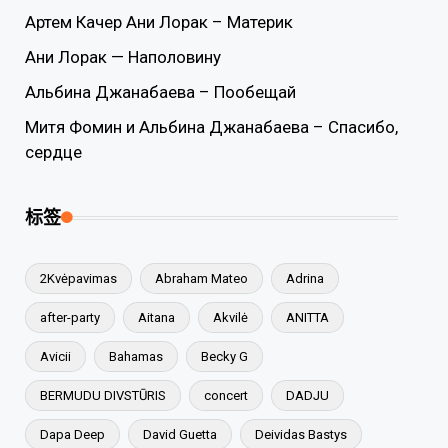
Артем Качер Ани Лорак – Материк
Ани Лорак — Наполовину
Альбина Джанабаева – Пообещай
Митя Фомин и Альбина Джанабаева – Спасибо,
сердце
标签
2Kvėpavimas
Abraham Mateo
Adrina
after-party
Aitana
Akvilė
ANITTA
Avicii
Bahamas
Becky G
BERMUDU DIVSTŪRIS
concert
DADJU
Dapa Deep
David Guetta
Deividas Bastys