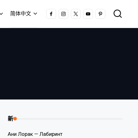
FACEBOOK
INSTAGRAM
X
YOUTUBE
PINTEREST
简体中文
新
Ани Лорак — Лабиринт