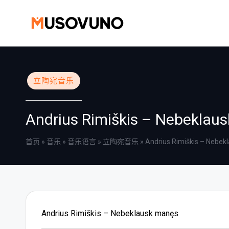
Skip
to
content
Posted
立陶宛音乐
in
Andrius Rimiškis – Nebeklau
首页
»
音乐
»
音乐语言
»
立陶宛音乐
»
Andrius Rimiškis – Nebek
Andrius Rimiškis – Nebeklausk manęs