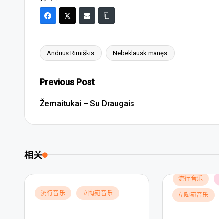
Andrius Rimiškis
Nebeklausk manęs
Tags:
Post
Previous Post
navigation
Žemaitukai – Su Draugais
相关
Posted
流行音乐
in
Posted
流行音乐
立陶宛音乐
立陶宛音乐
in