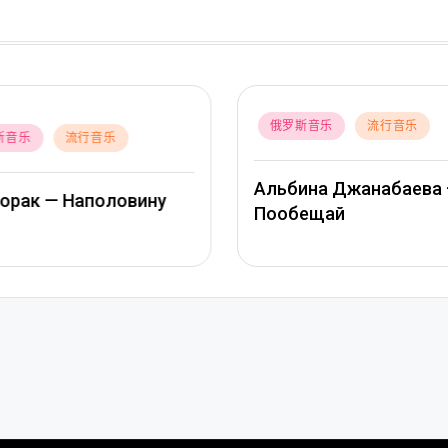
Posted
俄罗斯音乐
流行音乐
斯音乐
流行音乐
in
Альбина Джанабаева 
Лорак — Наполовину
Пообещай