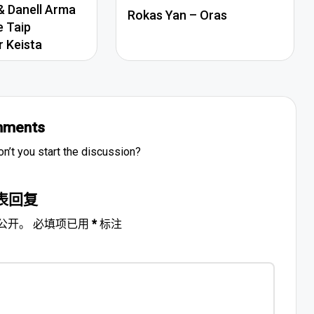
 Danell Arma
Rokas Yan – Oras
e Taip
r Keista
ments
’t you start the discussion?
表回复
公开。
必填项已用
*
标注