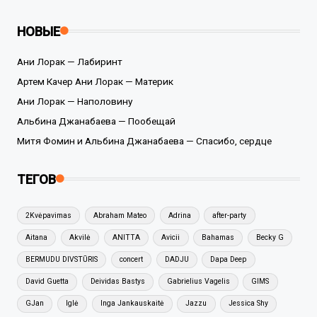
НОВЫЕ
Ани Лорак — Лабиринт
Артем Качер Ани Лорак — Материк
Ани Лорак — Наполовину
Альбина Джанабаева — Пообещай
Митя Фомин и Альбина Джанабаева — Спасибо, сердце
ТЕГОВ
2Kvėpavimas
Abraham Mateo
Adrina
after-party
Aitana
Akvilė
ANITTA
Avicii
Bahamas
Becky G
BERMUDU DIVSTŪRIS
concert
DADJU
Dapa Deep
David Guetta
Deividas Bastys
Gabrielius Vagelis
GIMS
GJan
Iglė
Inga Jankauskaitė
Jazzu
Jessica Shy