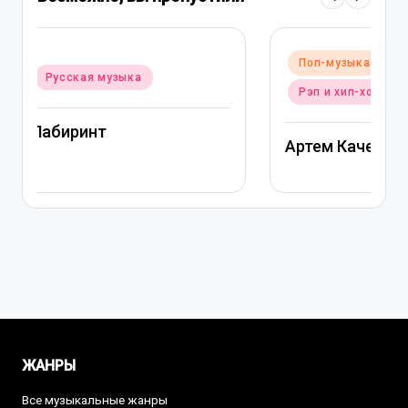
Опубликовано
Поп-музыка
Русская музыка
в
Рэп и хип-хоп музыка
Артем Качер Ани Лорак — Материк
ЖАНРЫ
Все музыкальные жанры