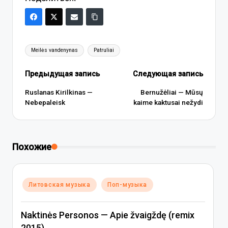
Метки:
Meilės vandenynas
Patruliai
Навигация
Предыдущая запись
Следующая запись
записи
Ruslanas Kirilkinas —
Bernužėliai — Mūsų
Nebepaleisk
kaime kaktusai nežydi
Похожие
Опубликовано
Литовская музыка
Поп-музыка
в
Naktinės Personos — Apie žvaigždę (remix
2015)