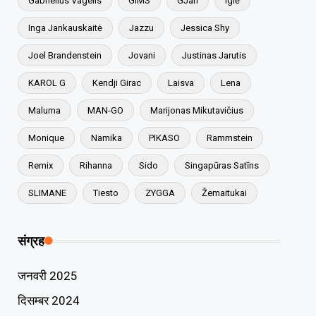
Gabrielius Vagelis
GIMS
GJan
Iglė
Inga Jankauskaitė
Jazzu
Jessica Shy
Joel Brandenstein
Jovani
Justinas Jarutis
KAROL G
Kendji Girac
Laisva
Lena
Maluma
MAN-GO
Marijonas Mikutavičius
Monique
Namika
PIKASO
Rammstein
Remix
Rihanna
Sido
Singapūras Satīns
SLIMANE
Tiesto
ZYGGA
Žemaitukai
संग्रह
जनवरी 2025
दिसम्बर 2024