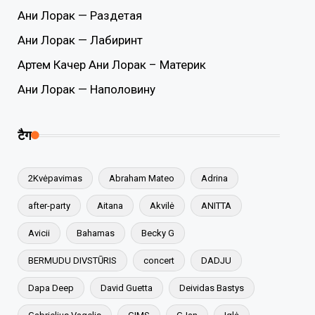
Ани Лорак — Раздетая
Ани Лорак — Лабиринт
Артем Качер Ани Лорак – Материк
Ани Лорак — Наполовину
टैग
2Kvėpavimas
Abraham Mateo
Adrina
after-party
Aitana
Akvilė
ANITTA
Avicii
Bahamas
Becky G
BERMUDU DIVSTŪRIS
concert
DADJU
Dapa Deep
David Guetta
Deividas Bastys