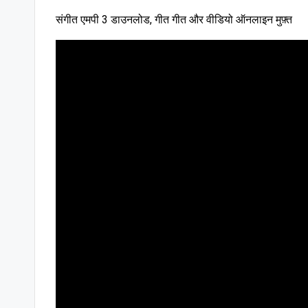
संगीत एमपी 3 डाउनलोड, गीत गीत और वीडियो ऑनलाइन मुफ़्त