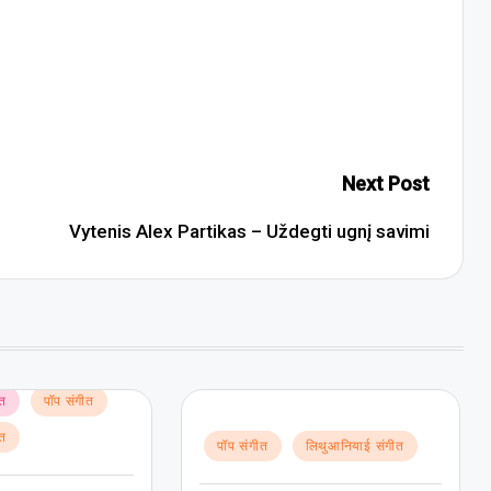
Next Post
Vytenis Alex Partikas – Uždegti ugnį savimi
ीत
पॉप संगीत
ीत
Posted
पॉप संगीत
लिथुआनियाई संगीत
in