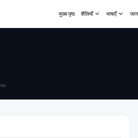
मुख्य पृष्ठ
शैलियाँ
भाषाएँ
जान
ena