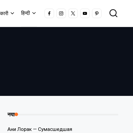
FACEBOOK
INSTAGRAM
X
YOUTUBE
PINTEREST
हिन्दी
कारी
नया
Ани Лорак — Сумасшедшая