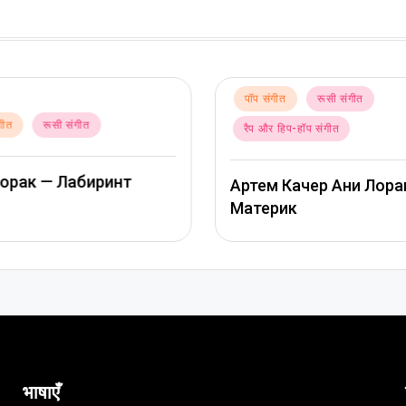
गीत
रूसी संगीत
Posted
पॉप संगीत
रूसी संगीत
 हिप-हॉप संगीत
in
Ани Лорак — Наполов
 Качер Ани Лорак –
рик
भाषाएँ