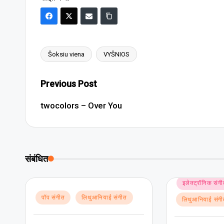
Šoksiu viena
VYŠNIOS
Tags:
Post
Previous Post
navigation
twocolors – Over You
संबंधित
Posted
इलेक्ट्रॉनिक संग
in
Posted
पॉप संगीत
लिथुआनियाई संगीत
लिथुआनियाई संग
in