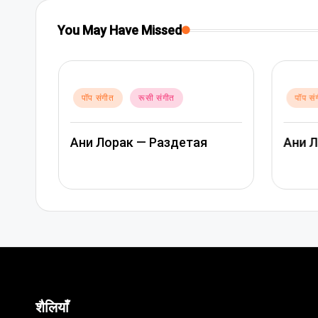
You May Have Missed
Posted
पॉप सं
in
Posted
पॉप संगीत
रूसी संगीत
रैप और
in
Ани Лорак — Лабиринт
Артем
Мате
शैलियाँ