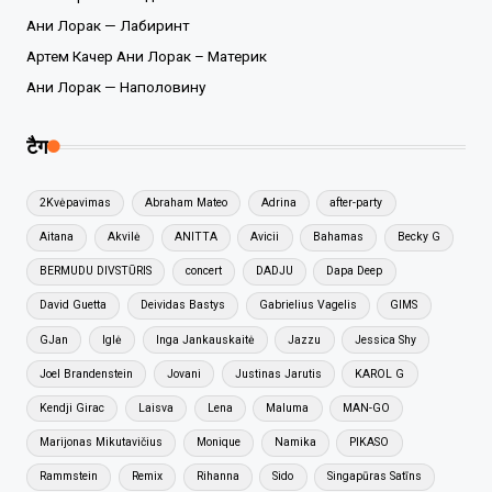
Ани Лорак — Лабиринт
Артем Качер Ани Лорак – Материк
Ани Лорак — Наполовину
टैग
2Kvėpavimas
Abraham Mateo
Adrina
after-party
Aitana
Akvilė
ANITTA
Avicii
Bahamas
Becky G
BERMUDU DIVSTŪRIS
concert
DADJU
Dapa Deep
David Guetta
Deividas Bastys
Gabrielius Vagelis
GIMS
GJan
Iglė
Inga Jankauskaitė
Jazzu
Jessica Shy
Joel Brandenstein
Jovani
Justinas Jarutis
KAROL G
Kendji Girac
Laisva
Lena
Maluma
MAN-GO
Marijonas Mikutavičius
Monique
Namika
PIKASO
Rammstein
Remix
Rihanna
Sido
Singapūras Satīns