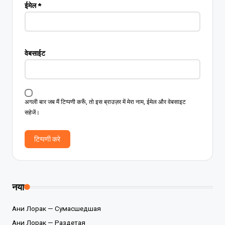
ईमेल
*
वेबसाईट
अगली बार जब मैं टिप्पणी करूँ, तो इस ब्राउज़र में मेरा नाम, ईमेल और वेबसाइट
सहेजें।
नया
Ани Лорак — Сумасшедшая
Ани Лорак — Раздетая