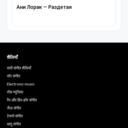
Ани Лорак — Лабиринт
शैलियाँ
सभी संगीत शैलियाँ
पॉप संगीत
Electronic music
रॉक म्युजिक
रैप और हिप-हॉप संगीत
जैज़ संगीत
टेक्नो संगीत
धातु संगीत