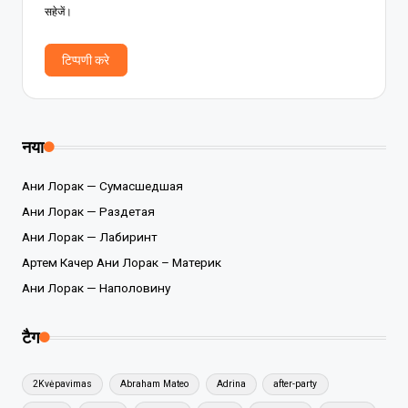
सहेजें।
नया
Ани Лорак — Сумасшедшая
Ани Лорак — Раздетая
Ани Лорак — Лабиринт
Артем Качер Ани Лорак – Материк
Ани Лорак — Наполовину
टैग
2Kvėpavimas
Abraham Mateo
Adrina
after-party