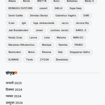
Aitana
Akvilė
ANITTA
Avicii
Bahamas
Becky G
BERMUDU DIVSTŪRIS
concert
DADJU
Dapa Deep
David Guetta
Deividas Bastys
Gabrielius Vagelis
GIMS
GJan
Iglė
Inga Jankauskaitė
Jazzu
Jessica Shy
Joel Brandenstein
Jovani
Justinas Jarutis
KAROL G
Kendji Girac
Laisva
Lena
Maluma
MAN-GO
Marijonas Mikutavičius
Monique
Namika
PIKASO
Rammstein
Remix
Rihanna
Sido
Singapūras Satīns
SLIMANE
Tiesto
ZYGGA
Žemaitukai
संग्रह
जनवरी 2025
दिसम्बर 2024
नवम्बर 2024
अक्टूबर 2024