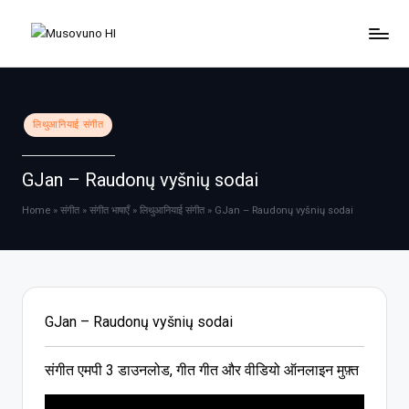
Skip
to
content
Posted
लिथुआनियाई संगीत
in
GJan – Raudonų vyšnių sodai
Home
»
संगीत
»
संगीत भाषाएँ
»
लिथुआनियाई संगीत
»
GJan – Raudonų vyšnių sodai
GJan – Raudonų vyšnių sodai
संगीत एमपी 3 डाउनलोड, गीत गीत और वीडियो ऑनलाइन मुफ़्त