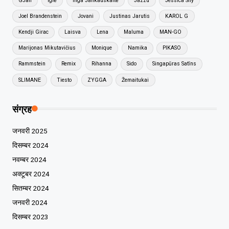
GJan
Iglė
Inga Jankauskaitė
Jazzu
Jessica Shy
Joel Brandenstein
Jovani
Justinas Jarutis
KAROL G
Kendji Girac
Laisva
Lena
Maluma
MAN-GO
Marijonas Mikutavičius
Monique
Namika
PIKASO
Rammstein
Remix
Rihanna
Sido
Singapūras Satīns
SLIMANE
Tiesto
ZYGGA
Žemaitukai
संग्रह
जनवरी 2025
दिसम्बर 2024
नवम्बर 2024
अक्टूबर 2024
सितम्बर 2024
जनवरी 2024
दिसम्बर 2023