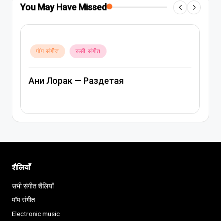
You May Have Missed
Posted
पॉप संगीत
रूसी संगीत
in
Ани Лорак — Лабиринт
शैलियाँ
सभी संगीत शैलियाँ
पॉप संगीत
Electronic music