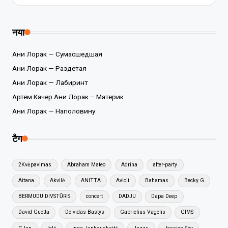
नया
Ани Лорак — Сумасшедшая
Ани Лорак — Раздетая
Ани Лорак — Лабиринт
Артем Качер Ани Лорак – Материк
Ани Лорак — Наполовину
टैग
2Kvėpavimas
Abraham Mateo
Adrina
after-party
Aitana
Akvilė
ANITTA
Avicii
Bahamas
Becky G
BERMUDU DIVSTŪRIS
concert
DADJU
Dapa Deep
David Guetta
Deividas Bastys
Gabrielius Vagelis
GIMS