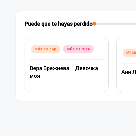
Puede que te hayas perdido
Publicado
Música pop
Música rusa
Publica
Músi
en
en
Вера Брежнева – Девочка
Ани 
моя