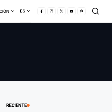
FACEBOOK
INSTAGRAM
X
YOUTUBE
PINTEREST
ES
CIÓN
RECIENTE