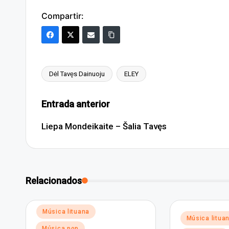
Compartir:
Dėl Tavęs Dainuoju
ELEY
Etiquetas:
Navegación
Entrada anterior
de
Liepa Mondeikaite – Šalia Tavęs
entradas
Relacionados
Publicado
Música lituana
Publicado
Música litua
en
en
Música pop