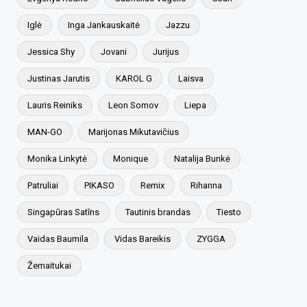
Iglė
Inga Jankauskaitė
Jazzu
Jessica Shy
Jovani
Jurijus
Justinas Jarutis
KAROL G
Laisva
Lauris Reiniks
Leon Somov
Liepa
MAN-GO
Marijonas Mikutavičius
Monika Linkytė
Monique
Natalija Bunkė
Patruliai
PIKASO
Remix
Rihanna
Singapūras Satīns
Tautinis brandas
Tiesto
Vaidas Baumila
Vidas Bareikis
ZYGGA
Žemaitukai