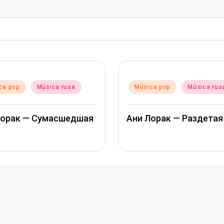
do
Publicado
ca pop
Música rusa
Música pop
Música rus
en
Лорак — Сумасшедшая
Ани Лорак — Раздетая