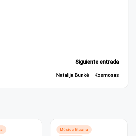
Siguiente entrada
Natalija Bunkė – Kosmosas
Publicado
na
Música lituana
en