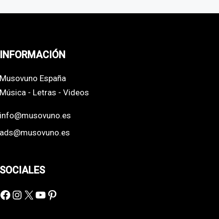
INFORMACIÓN
Musovuno España
Música - Letras - Videos
info@musovuno.es
ads@musovuno.es
SOCIALES
Facebook
Instagram
X
YouTube
Pinterest