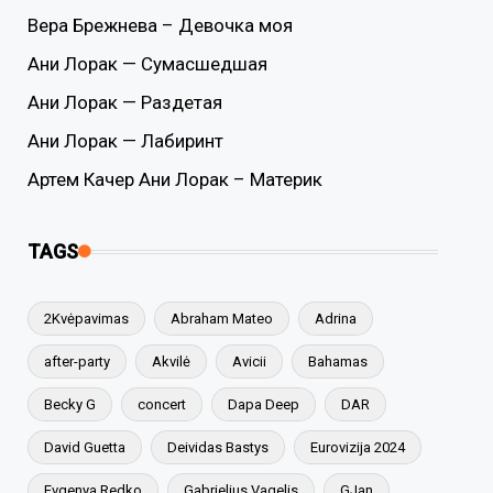
Вера Брежнева – Девочка моя
Ани Лорак — Сумасшедшая
Ани Лорак — Раздетая
Ани Лорак — Лабиринт
Артем Качер Ани Лорак – Материк
TAGS
2Kvėpavimas
Abraham Mateo
Adrina
after-party
Akvilė
Avicii
Bahamas
Becky G
concert
Dapa Deep
DAR
David Guetta
Deividas Bastys
Eurovizija 2024
Evgenya Redko
Gabrielius Vagelis
GJan