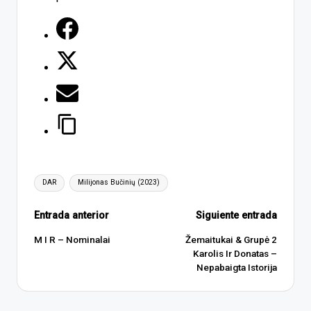
Etiquetas:
DAR
Milijonas Bučinių (2023)
Navegación
Entrada anterior
Siguiente entrada
de
M I R – Nominalai
Žemaitukai & Grupė 2
Karolis Ir Donatas –
entradas
Nepabaigta Istorija