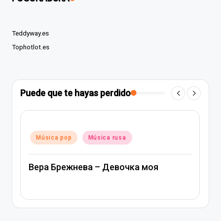
Teddyway.es
Tophotlot.es
Puede que te hayas perdido
Publicado
Música pop
Música rusa
en
Вера Брежнева – Девочка моя