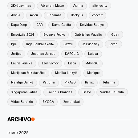
2Kvėpavimas
Abraham Mateo
Adrina
after-party
Akvilė
Avicii
Bahamas
Becky G
concert
Dapa Deep
DAR
David Guetta
Deividas Bastys
Eurovizija 2024
Evgenya Redko
Gabrielius Vagelis
GJan
Iglė
Inga Jankauskaitė
Jazzu
Jessica Shy
Jovani
Jurijus
Justinas Jarutis
KAROL G
Laisva
Lauris Reiniks
Leon Somov
Liepa
MAN-GO
Marijonas Mikutavičius
Monika Linkytė
Monique
Natalija Bunkė
Patruliai
PIKASO
Remix
Rihanna
Singapūras Satīns
Tautinis brandas
Tiesto
Vaidas Baumila
Vidas Bareikis
ZYGGA
Žemaitukai
ARCHIVO
enero 2025