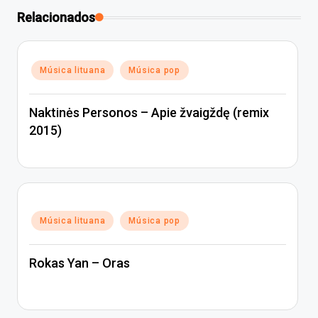
Relacionados
Publicado
Música lituana
Música pop
en
Naktinės Personos – Apie žvaigždę (remix
2015)
Publicado
Música lituana
Música pop
en
Rokas Yan – Oras