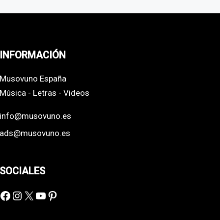
INFORMACIÓN
Musovuno España
Música - Letras - Videos
info@musovuno.es
ads@musovuno.es
SOCIALES
Facebook
Instagram
X
YouTube
Pinterest