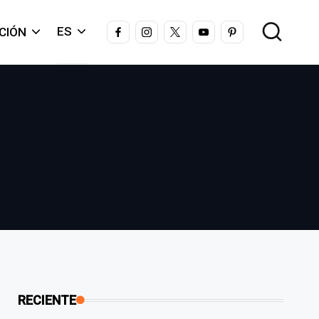
FACEBOOK
INSTAGRAM
X
YOUTUBE
PINTEREST
ES
CIÓN
RECIENTE