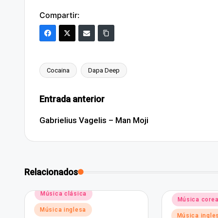
Compartir:
Cocaina
Dapa Deep
Etiquetas:
Navegación
Entrada anterior
de
Gabrielius Vagelis – Man Moji
entradas
Relacionados
Publicado
Música clásica
Publicado
Música core
en
en
Música inglesa
Música ingle