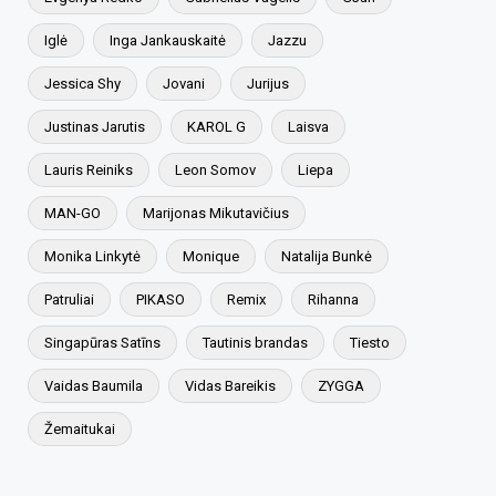
Iglė
Inga Jankauskaitė
Jazzu
Jessica Shy
Jovani
Jurijus
Justinas Jarutis
KAROL G
Laisva
Lauris Reiniks
Leon Somov
Liepa
MAN-GO
Marijonas Mikutavičius
Monika Linkytė
Monique
Natalija Bunkė
Patruliai
PIKASO
Remix
Rihanna
Singapūras Satīns
Tautinis brandas
Tiesto
Vaidas Baumila
Vidas Bareikis
ZYGGA
Žemaitukai