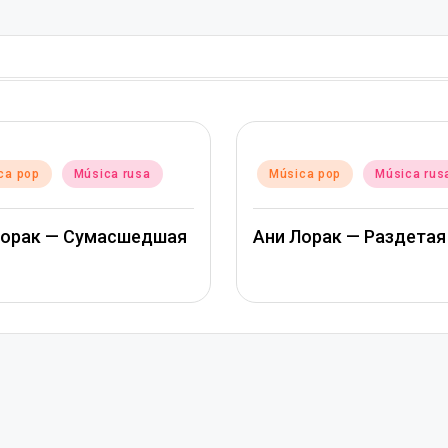
do
Publicado
ca pop
Música rusa
Música pop
Música rus
en
Лорак — Сумасшедшая
Ани Лорак — Раздетая