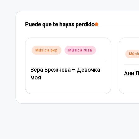
Puede que te hayas perdido
Publicado
Música pop
Música rusa
Publica
Músi
en
en
Вера Брежнева – Девочка
Ани 
моя