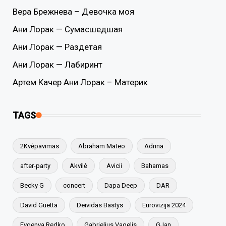
Вера Брежнева – Девочка моя
Ани Лорак — Сумасшедшая
Ани Лорак — Раздетая
Ани Лорак — Лабиринт
Артем Качер Ани Лорак – Материк
TAGS
2Kvėpavimas
Abraham Mateo
Adrina
after-party
Akvilė
Avicii
Bahamas
Becky G
concert
Dapa Deep
DAR
David Guetta
Deividas Bastys
Eurovizija 2024
Evgenya Redko
Gabrielius Vagelis
GJan