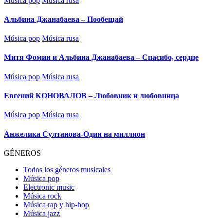
Música pop
Música rusa
en
Альбина Джанабаева – Пообещай
Publicado
Música pop
Música rusa
en
Митя Фомин и Альбина Джанабаева – Спасибо, сердце
Publicado
Música pop
Música rusa
en
Евгений КОНОВАЛОВ – Любовник и любовница
Publicado
Música pop
Música rusa
en
Анжелика Султанова-Один на миллион
GÉNEROS
Todos los géneros musicales
Música pop
Electronic music
Música rock
Música rap y hip-hop
Música jazz