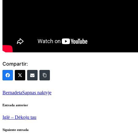
Compartir:
Etiquetas:
Bernadeta
Sapnas naktyje
Navegación
Entrada anterior
de
Iglė – Dėkoju tau
entradas
Siguiente entrada