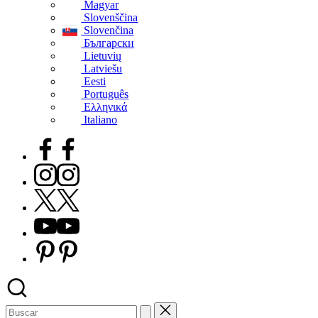
Magyar
Slovenščina
Slovenčina
Български
Lietuvių
Latviešu
Eesti
Português
Ελληνικά
Italiano
Facebook
Instagram
X
Youtube
Pinterest