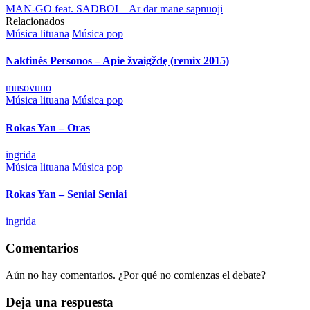
MAN-GO feat. SADBOI – Ar dar mane sapnuoji
Relacionados
Publicado
Música lituana
Música pop
en
Naktinės Personos – Apie žvaigždę (remix 2015)
Publicado
musovuno
por
Publicado
Música lituana
Música pop
en
Rokas Yan – Oras
Publicado
ingrida
por
Publicado
Música lituana
Música pop
en
Rokas Yan – Seniai Seniai
Publicado
ingrida
por
Comentarios
Aún no hay comentarios. ¿Por qué no comienzas el debate?
Deja una respuesta