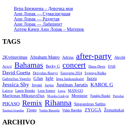
Вера Брежнева – Девочка моя
Ани Лорак — Сумасшедшая
Ани Лорак — Раздетая
Ани Лорак — Лабиринт
Артем Качер Ани Лорак – Материк
TAGS
after-party
2Kvėpavimas
Abraham Mateo
Adrina
Akvilė
Bahamas
concert
Becky G
Avicii
Dapa Deep
DAR
David Guetta
Deividas Bastys
Eurovizija 2024
Evgenya Redko
Iglė
GJan
Jazzu
Gabrielius Vagelis
Inga Jankauskaitė
Jessica Shy
Justinas Jarutis
KAROL G
Jovani
Jurijus
Laisva
MAN-GO
Lauris Reiniks
Leon Somov
Liepa
Marijonas Mikutavičius
Monique
Natalija Bunkė
Monika Linkytė
Patruliai
Rihanna
Remix
PIKASO
Singapūras Satīns
ZYGGA
Žemaitukai
Tiesto
Vidas Bareikis
Tautinis brandas
Vaidas Baumila
ARCHIVO