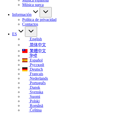
Música española
Música sueca
Información
Política de privacidad
Contactos
ES
English
简体中文
繁體中文
हिन्दी
Español
Русский
Deutsch
Français
Nederlands
Português
Dansk
Svenska
Suomi
Polski
Română
Čeština