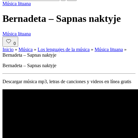
Publicado
Música lituana
en
Bernadeta – Sapnas naktyje
Publicado
Música lituana
en
0
Inicio
»
Música
»
Los lenguajes de la música
»
Música lituana
»
Bernadeta – Sapnas naktyje
Bernadeta – Sapnas naktyje
Descargar música mp3, letras de canciones y videos en línea gratis