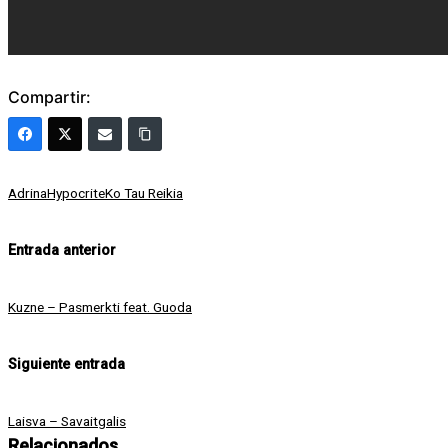
Compartir:
Etiquetas:
Adrina
Hypocrite
Ko Tau Reikia
Navegación
Entrada anterior
de
Kuzne – Pasmerkti feat. Guoda
entradas
Siguiente entrada
Laisva – Savaitgalis
Relacionados