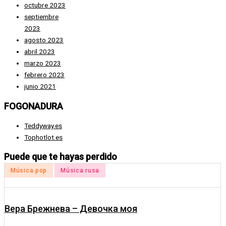
octubre 2023
septiembre
2023
agosto 2023
abril 2023
marzo 2023
febrero 2023
junio 2021
FOGONADURA
Teddyway.es
Tophotlot.es
Puede que te hayas perdido
Publicado
P
Música pop
Música rusa
en
e
Вера Брежнева – Девочка моя