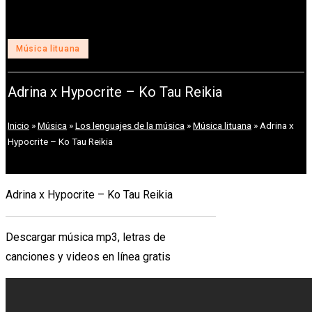
Publicado
Música lituana
en
Adrina x Hypocrite – Ko Tau Reikia
Inicio
»
Música
»
Los lenguajes de la música
»
Música lituana
»
Adrina x
Hypocrite – Ko Tau Reikia
Adrina x Hypocrite – Ko Tau Reikia
Descargar música mp3, letras de
canciones y videos en línea gratis