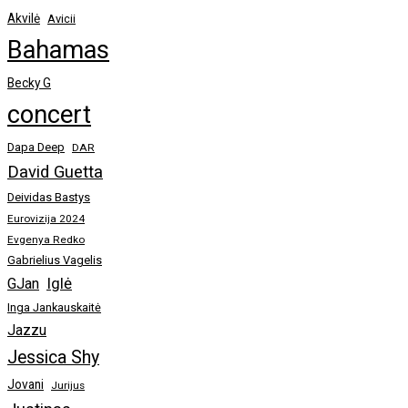
Akvilė
Avicii
Bahamas
Becky G
concert
Dapa Deep
DAR
David Guetta
Deividas Bastys
Eurovizija 2024
Evgenya Redko
Gabrielius Vagelis
Iglė
GJan
Inga Jankauskaitė
Jazzu
Jessica Shy
Jovani
Jurijus