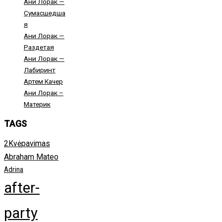
Ани Лорак —
Сумасшедша
я
Ани Лорак —
Раздетая
Ани Лорак —
Лабиринт
Артем Качер
Ани Лорак –
Материк
TAGS
2Kvėpavimas
Abraham Mateo
Adrina
after-
party