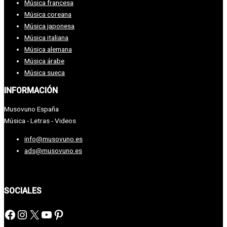
Música francesa
Música coreana
Música japonesa
Música italiana
Música alemana
Música árabe
Música sueca
INFORMACIÓN
Musovuno España
Música - Letras - Videos
info@musovuno.es
ads@musovuno.es
SOCIALES
Facebook
Instagram
X
YouTube
Pinterest