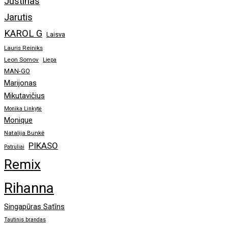
Justinas
Jarutis
KAROL G
Laisva
Lauris Reiniks
Leon Somov
Liepa
MAN-GO
Marijonas
Mikutavičius
Monika Linkytė
Monique
Natalija Bunkė
PIKASO
Patruliai
Remix
Rihanna
Singapūras Satīns
Tautinis brandas